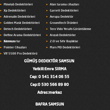
Minelab Dedektörleri
Alan tarama cihazları
Xp Dedektörleri
Garrett Dedektörleri
Adrenalin Dedektörleri
Avrupa Dedektör
Golden Mask Dedektörleri
Groundtech Ürünleri
Detech Dedektörleri
Tero Vido Yeraltı Görüntüleme
Define Arama Dedektörleri
Arızalı Dedektörler
Samsun
Aksesuarlar
2.El ve Sıfır Başlıklar
Pointer Cihazları
Mars MD Dedektörleri
Vlf 5500 Pro Dedektörü
GÜMÜŞ DEDEKTÖR SAMSUN
Yetkili:Emre SIRMA
Cep:
0 541 314 06 55
Cep:0 530 566 89 80
Adres:merkez
BAFRA SAMSUN