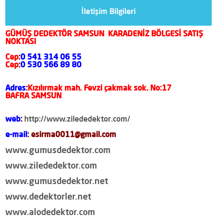
İletişim Bilgileri
GÜMÜŞ DEDEKTÖR SAMSUN KARADENİZ BÖLGESİ SATIŞ
NOKTASI
Cep
:
0 541 314 06 55
Cep
:
0 530 566 89 80
Adres
:
Kızılırmak mah. Fevzi çakmak sok. No:17
BAFRA SAMSUN
web
:
http://www.zilededektor.com/
e-mail
: esirma0011@gmail.com
www.gumusdedektor.com
www.zilededektor.com
www.gumusdedektor.net
www.dedektorler.net
www.alodedektor.com