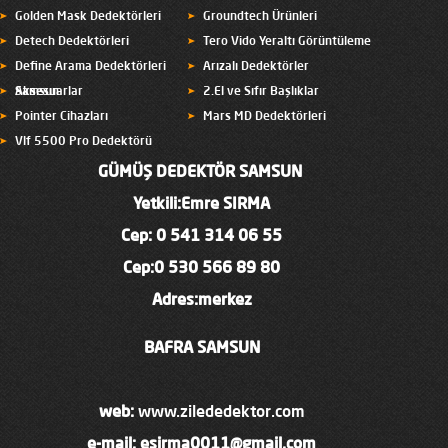
Golden Mask Dedektörleri
Groundtech Ürünleri
Detech Dedektörleri
Tero Vido Yeraltı Görüntüleme
Define Arama Dedektörleri
Arızalı Dedektörler
Samsun
Aksesuarlar
2.El ve Sıfır Başlıklar
Pointer Cihazları
Mars MD Dedektörleri
Vlf 5500 Pro Dedektörü
GÜMÜŞ DEDEKTÖR SAMSUN
Yetkili:Emre SIRMA
Cep:
0 541 314 06 55
Cep:0 530 566 89 80
Adres:merkez
BAFRA SAMSUN
web:
www.zilededektor.com
e-mail:
esirma0011@gmail.com